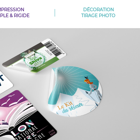
MPRESSION
DÉCORATION
PLE & RIGIDE
TIRAGE PHOTO